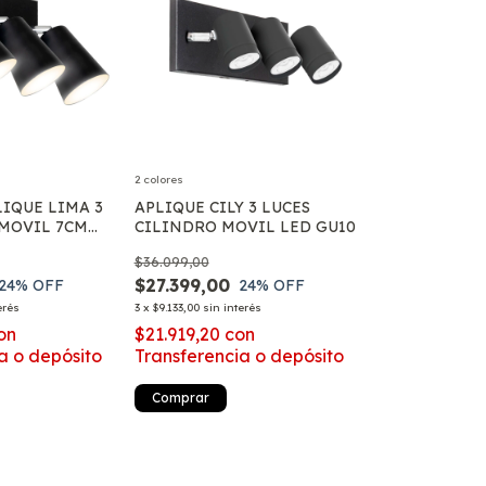
2 colores
IQUE LIMA 3
APLIQUE CILY 3 LUCES
 MOVIL 7CM
CILINDRO MOVIL LED GU10
$36.099,00
$27.399,00
24
% OFF
24
% OFF
erés
3
x
$9.133,00
sin interés
on
$21.919,20
con
a o depósito
Transferencia o depósito
Comprar