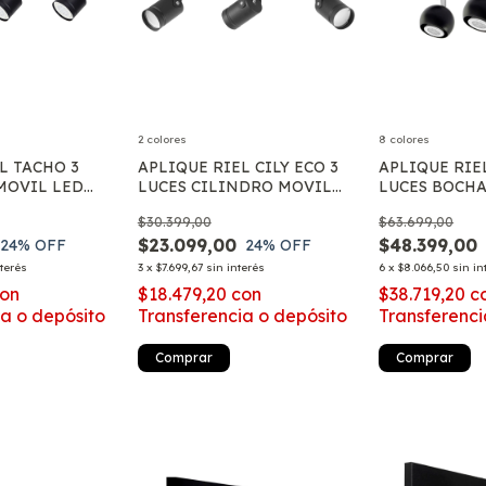
2 colores
8 colores
L TACHO 3
APLIQUE RIEL CILY ECO 3
APLIQUE RIEL
MOVIL LED
LUCES CILINDRO MOVIL
LUCES BOCHA
LED GU10
GU10 LED
$30.399,00
$63.699,00
$23.099,00
$48.399,00
24
% OFF
24
% OFF
nterés
3
x
$7.699,67
sin interés
6
x
$8.066,50
sin in
on
$18.479,20
con
$38.719,20
c
ia o depósito
Transferencia o depósito
Transferenci
Comprar
Comprar