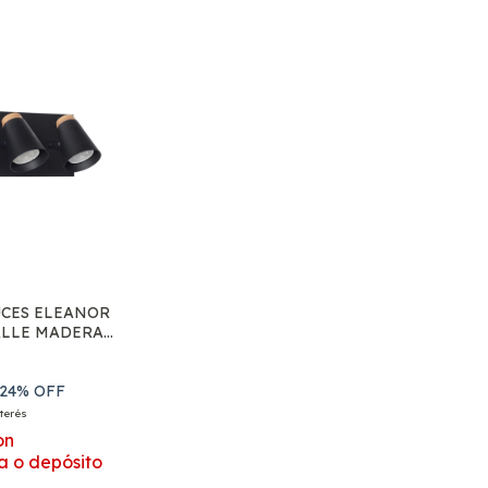
UCES ELEANOR
ALLE MADERA
10 MARKAS
24
% OFF
nterés
on
a o depósito