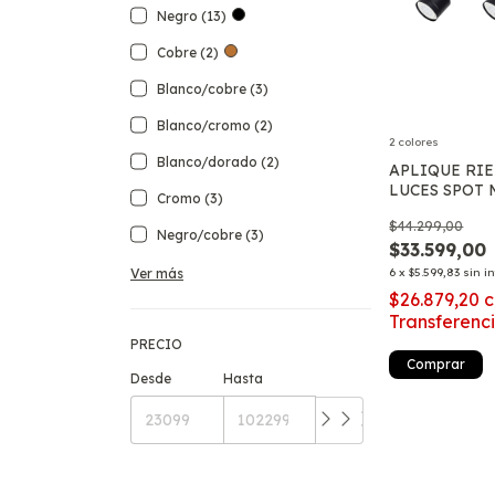
Negro (13)
Cobre (2)
Blanco/cobre (3)
Blanco/cromo (2)
2 colores
Blanco/dorado (2)
APLIQUE RIE
LUCES SPOT 
Cromo (3)
AR111
$44.299,00
Negro/cobre (3)
$33.599,00
Ver más
6
x
$5.599,83
sin i
$26.879,20
c
Transferenc
PRECIO
Comprar
Desde
Hasta