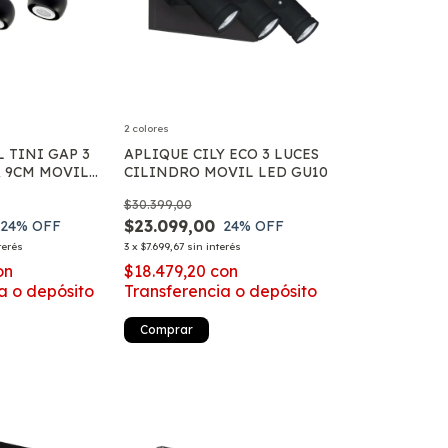
2 colores
 TINI GAP 3
APLIQUE CILY ECO 3 LUCES
 9CM MOVIL
CILINDRO MOVIL LED GU10
$30.399,00
$23.099,00
24
% OFF
24
% OFF
terés
3
x
$7.699,67
sin interés
on
$18.479,20
con
a o depósito
Transferencia o depósito
Comprar