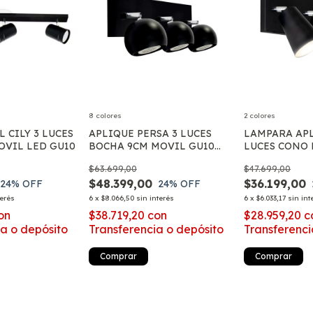
8 colores
2 colores
L CILY 3 LUCES
APLIQUE PERSA 3 LUCES
LAMPARA APL
OVIL LED GU10
BOCHA 9CM MOVIL GU10
LUCES CONO
LED
LED E27
$63.699,00
$47.699,00
$48.399,00
$36.199,00
24
% OFF
24
% OFF
terés
6
x
$8.066,50
sin interés
6
x
$6.033,17
sin int
on
$38.719,20
con
$28.959,20
c
ia o depósito
Transferencia o depósito
Transferenci
Comprar
Comprar