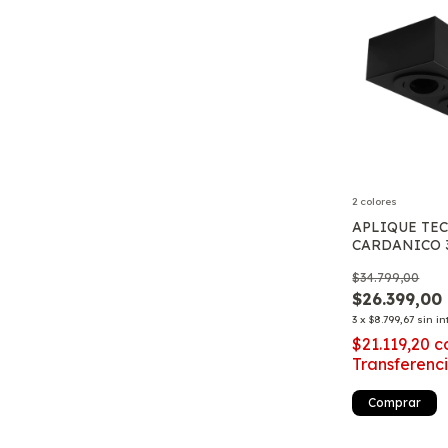
2 colores
APLIQUE TE
CARDANICO 
GU10
$34.799,00
$26.399,00
3
x
$8.799,67
sin in
$21.119,20
c
Transferenc
Comprar