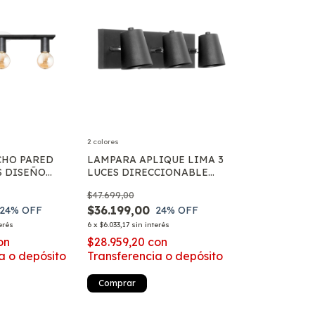
2 colores
CHO PARED
LAMPARA APLIQUE LIMA 3
S DISEÑO
LUCES DIRECCIONABLE
JO APTO LED
SPOT CONO GU10 LED
$47.699,00
$36.199,00
24
% OFF
24
% OFF
erés
6
x
$6.033,17
sin interés
on
$28.959,20
con
a o depósito
Transferencia o depósito
Comprar