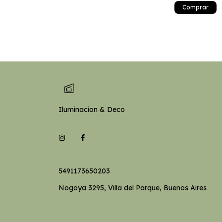
Comprar
Iluminacion & Deco
5491173650203
Nogoya 3295, Villa del Parque, Buenos Aires