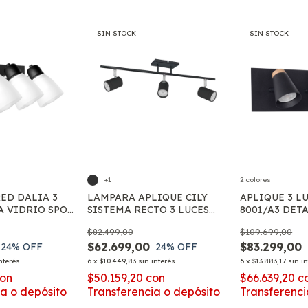
SIN STOCK
SIN STOCK
+1
2 colores
ED DALIA 3
LAMPARA APLIQUE CILY
APLIQUE 3 L
A VIDRIO SPOT
SISTEMA RECTO 3 LUCES
8001/A3 DET
 E27
LIVING MODERNO LED
APTO LED GU
$82.499,00
$109.699,00
CILINDRO GU10
$62.699,00
$83.299,00
24
% OFF
24
% OFF
nterés
6
x
$10.449,83
sin interés
6
x
$13.883,17
sin i
on
$50.159,20
con
$66.639,20
c
ia o depósito
Transferencia o depósito
Transferenci