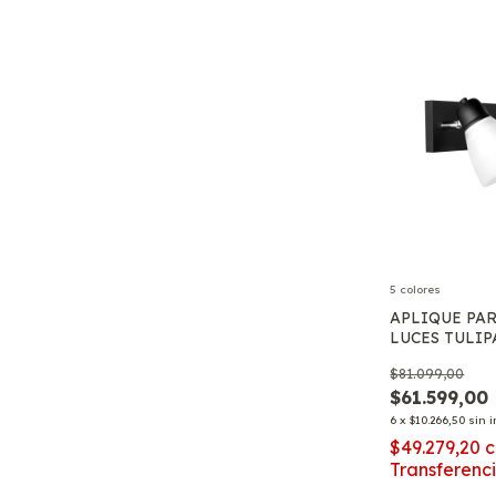
5 colores
APLIQUE PAR
LUCES TULIP
MOVIL APTO
$81.099,00
$61.599,00
6
x
$10.266,50
sin i
$49.279,20
c
Transferenc