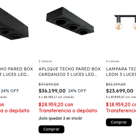
2 colores
2 colores
CHO PARED BOX
APLIQUE TECHO PARED BOX
LAMPARA TE
3 LUCES LED
CARDANICO 3 LUCES LED
LEON 3 LUCE
AR111
CAPUCHON FI
$47.699,00
$31.199,00
E27
$36.199,00
$23.699,00
24
% OFF
24
% OFF
terés
6
x
$6.033,17
sin interés
3
x
$7.899,67
sin int
on
$28.959,20
con
$18.959,20
c
ia o depósito
Transferencia o depósito
Transferenci
¡Solo quedan
2
en stock!
Comprar
Comprar