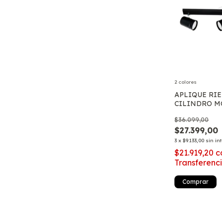
2 colores
APLIQUE RIE
CILINDRO M
$36.099,00
$27.399,00
3
x
$9.133,00
sin in
$21.919,20
c
Transferenc
Comprar