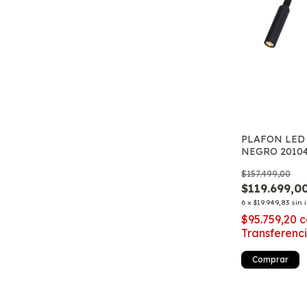
PLAFON LED
NEGRO 20104
3000K BRAZ
$157.499,00
$119.699,0
6
x
$19.949,83
sin 
$95.759,20
c
Transferenc
Comprar