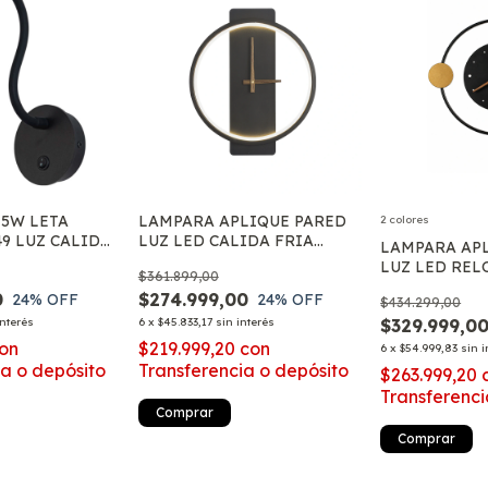
 5W LETA
LAMPARA APLIQUE PARED
2 colores
9 LUZ CALIDA
LUZ LED CALIDA FRIA
LAMPARA AP
O DECO
NEUTRA ESTILO RELOJ
LUZ LED REL
$361.899,00
MINIMALISTA
DECORATIVO
0
$274.999,00
24
% OFF
24
% OFF
$434.299,00
interés
6
x
$45.833,17
sin interés
$329.999,0
on
$219.999,20
con
6
x
$54.999,83
sin i
ia o depósito
Transferencia o depósito
$263.999,20
Transferenci
Comprar
Comprar