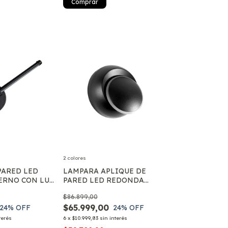
Comprar
2 colores
PARED LED
LAMPARA APLIQUE DE
ERNO CON LUZ
PARED LED REDONDA
IJO INTERIOR
GIRATORIA LUNA ECLIPSE
$86.899,00
MODERNA
$65.999,00
24
% OFF
24
% OFF
terés
6
x
$10.999,83
sin interés