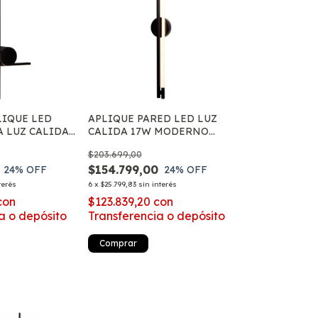
LIQUE LED
APLIQUE PARED LED LUZ
 LUZ CALIDA
CALIDA 17W MODERNO
8615 MARKAS
80CM MILEVA L4518
$203.699,00
MARKAS
$154.799,00
24
% OFF
24
% OFF
terés
6
x
$25.799,83
sin interés
con
$123.839,20
con
a o depósito
Transferencia o depósito
Comprar