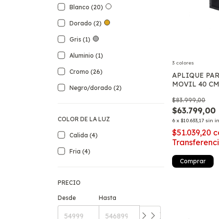
Blanco (20)
Dorado (2)
Gris (1)
Aluminio (1)
3 colores
Cromo (26)
APLIQUE PA
MOVIL 40 CM
Negro/dorado (2)
$83.999,00
$63.799,00
COLOR DE LA LUZ
6
x
$10.633,17
sin i
$51.039,20
c
Calida (4)
Transferenc
Fria (4)
Comprar
PRECIO
Desde
Hasta