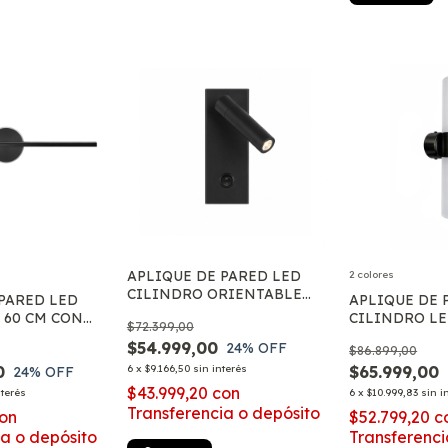
APLIQUE DE PARED LED
2 colores
CILINDRO ORIENTABLE
 PARED LED
APLIQUE DE 
TIPO VELADOR CON TECLA
 60 CM CON
CILINDRO LE
$72.399,00
DE ENCENDIDO
 NEUTRA FRIA
LUZ CALIDA 
$54.999,00
24
% OFF
$86.899,00
MODERNO
0
6
x
$9.166,50
sin interés
$65.999,00
24
% OFF
$43.999,20
con
nterés
6
x
$10.999,83
sin i
Transferencia o depósito
on
$52.799,20
c
ia o depósito
Transferenci