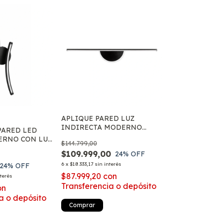
APLIQUE PARED LUZ
INDIRECTA MODERNO
PARED LED
LINEAL LED VARIABLE
ERNO CON LUZ
$144.799,00
INTERIOR LIVING
INTEGRAL
$109.999,00
24
% OFF
IOR
6
x
$18.333,17
sin interés
24
% OFF
$87.999,20
con
nterés
Transferencia o depósito
on
a o depósito
Comprar