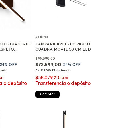
3 colores
ED GIRATORIO
LAMPARA APLIQUE PARED
ESPEJO
CUADRA MOVIL 50 CM LED
 BAÑO TONO
$95.599,00
E
$72.599,00
24
% OFF
24
% OFF
terés
6
x
$12.099,83
sin interés
on
$58.079,20
con
a o depósito
Transferencia o depósito
Comprar