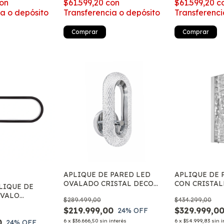
on
$61.599,20
con
$61.599,20
c
ia o depósito
Transferencia o depósito
Transferenci
Comprar
Comprar
APLIQUE DE PARED LED
APLIQUE DE 
OVALADO CRISTAL DECO
CON CRISTAL
LIQUE DE
MODERNO CON LUZ CALIDA
DECO MODER
OVALO
$289.499,00
$434.299,00
NEUTRA Y FRIA
CALIDA NEUT
OVIL
$219.999,00
$329.999,0
24
% OFF
MODERNA 3
0
6
x
$36.666,50
sin interés
6
x
$54.999,83
sin i
Z
24
% OFF