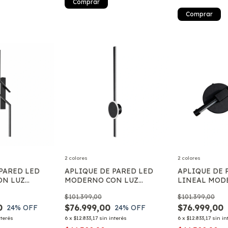
Comprar
Comprar
2 colores
2 colores
 PARED LED
APLIQUE DE PARED LED
APLIQUE DE 
ON LUZ
MODERNO CON LUZ
LINEAL MOD
CALIDA
INDIRECTA CALIDA
INDIRECTA F
$101.399,00
$101.399,00
IA LINEAS
NEUTRA Y FRIA
0
$76.999,00
$76.999,00
24
% OFF
24
% OFF
nterés
6
x
$12.833,17
sin interés
6
x
$12.833,17
sin in