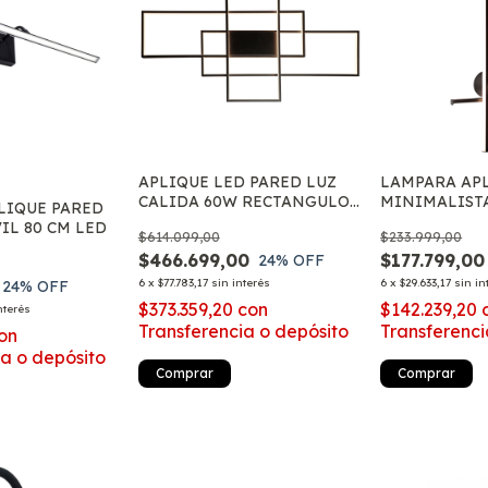
APLIQUE LED PARED LUZ
LAMPARA AP
CALIDA 60W RECTANGULOS
MINIMALISTA
LIQUE PARED
RIDA L9760 MARKAS
15W AKIRA L
IL 80 CM LED
$614.099,00
$233.999,00
$466.699,00
$177.799,00
24
% OFF
6
x
$77.783,17
sin interés
6
x
$29.633,17
sin in
24
% OFF
$373.359,20
con
$142.239,20
nterés
Transferencia o depósito
Transferenci
on
ia o depósito
Comprar
Comprar