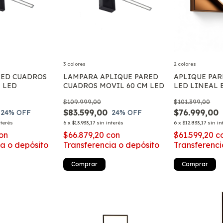
3 colores
2 colores
RED CUADROS
LAMPARA APLIQUE PARED
APLIQUE PAR
 LED
CUADROS MOVIL 60 CM LED
LED LINEAL 
DORMITORIO
$109.999,00
$101.399,00
LUZ VARIABL
$83.599,00
$76.999,00
24
% OFF
24
% OFF
nterés
6
x
$13.933,17
sin interés
6
x
$12.833,17
sin in
on
$66.879,20
con
$61.599,20
c
ia o depósito
Transferencia o depósito
Transferenci
Comprar
Comprar