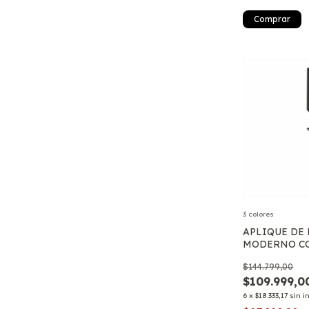
Comprar
3 colores
APLIQUE DE
MODERNO C
INDIRECTA 
$144.799,00
NEUTRA Y FR
$109.999,0
6
x
$18.333,17
sin i