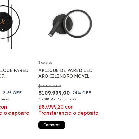
3 colores
LIQUE PARED
APLIQUE DE PARED LED
OJ
ARO CILINDRO MOVIL
 MODERNO
AJUSTABLE DISEÑO
$144.799,00
MODERNO 3 TONOS DE LUZ
0
$109.999,00
24
% OFF
24
% OFF
nterés
6
x
$18.333,17
sin interés
con
$87.999,20
con
a o depósito
Transferencia o depósito
Comprar