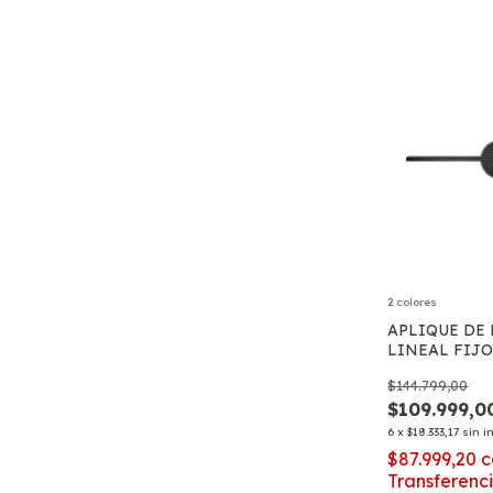
2 colores
APLIQUE DE
LINEAL FIJO
LUZ CALIDA
$144.799,00
VARIABLE
$109.999,0
6
x
$18.333,17
sin i
$87.999,20
c
Transferenc