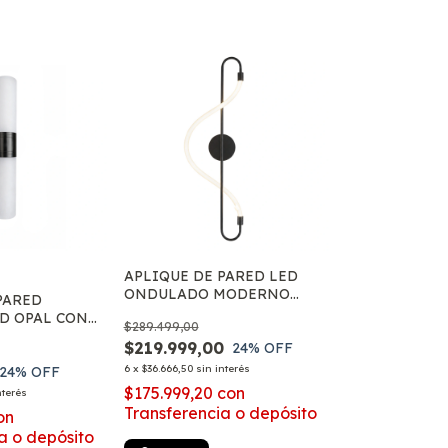
APLIQUE DE PARED LED
ONDULADO MODERNO
PARED
DECO INTERIOR LUZ
D OPAL CON
$289.499,00
CALIDA FRIA NEUTRA
NEUTRA Y FRIA
$219.999,00
24
% OFF
6
x
$36.666,50
sin interés
24
% OFF
$175.999,20
con
nterés
Transferencia o depósito
on
a o depósito