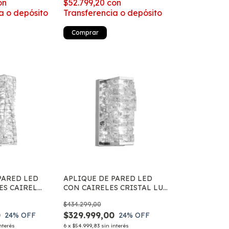
on
$52.799,20
con
a o depósito
Transferencia o depósito
Comprar
PARED LED
APLIQUE DE PARED LED
ES CAIREL
CON CAIRELES CRISTAL LUZ
NO LUZ
CALIDA NEUTRA Y FRIA
$434.299,00
RA FRIA
0
$329.999,00
24
% OFF
24
% OFF
nterés
6
x
$54.999,83
sin interés