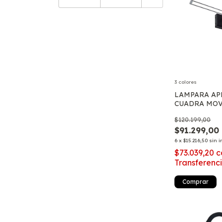
3 colores
LAMPARA AP
CUADRA MOV
$120.199,00
$91.299,00
6
x
$15.216,50
sin i
$73.039,20
c
Transferenc
Comprar