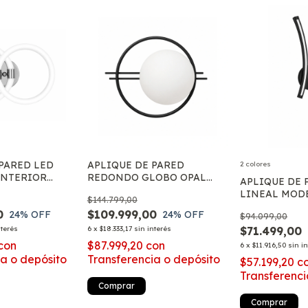
 PARED LED
APLIQUE DE PARED
2 colores
INTERIOR
REDONDO GLOBO OPAL
APLIQUE DE 
ERNO CON 3
CIRCULO METAL APTO E27
LINEAL MOD
$144.799,00
UZ
MODERNO
INDIRECTA 
0
$109.999,00
24
% OFF
24
% OFF
$94.099,00
DECO INTER
nterés
6
x
$18.333,17
sin interés
$71.499,00
con
$87.999,20
con
6
x
$11.916,50
sin i
ia o depósito
Transferencia o depósito
$57.199,20
c
Transferenci
Comprar
Comprar