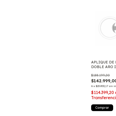
APLIQUE DE
DOBLE ARO 
DISEÑO MOD
$188.199,00
TONOS DE L
$142.999,0
6
x
$23.833,17
sin i
$114.399,20
Transferenc
Comprar