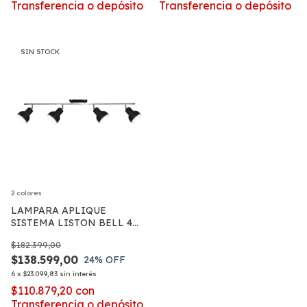
Transferencia o depósito
Transferencia o depósito
SIN STOCK
2 colores
LAMPARA APLIQUE
SISTEMA LISTON BELL 4
LUCES SPOT MOVIL APTO
$182.399,00
LED E27
$138.599,00
24
% OFF
6
x
$23.099,83
sin interés
$110.879,20
con
Transferencia o depósito