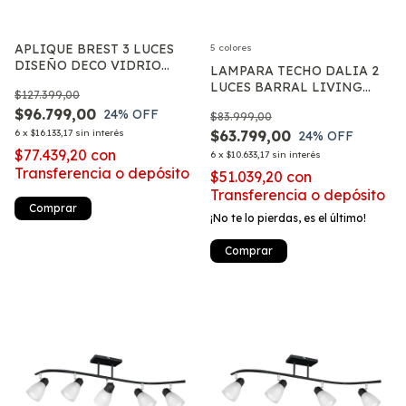
APLIQUE BREST 3 LUCES
5 colores
DISEÑO DECO VIDRIO
LAMPARA TECHO DALIA 2
MODERNO LED 15W
LUCES BARRAL LIVING
$127.399,00
BAÑO TULIPA VIDRIO E27
$96.799,00
24
% OFF
$83.999,00
6
x
$16.133,17
sin interés
$63.799,00
24
% OFF
$77.439,20
con
6
x
$10.633,17
sin interés
Transferencia o depósito
$51.039,20
con
Transferencia o depósito
Comprar
¡No te lo pierdas, es el último!
Comprar