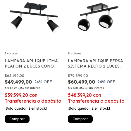
2 colores
8 colores
LAMPARA APLIQUE LIMA
LAMPARA APLIQUE PERSA
PLAFON 2 LUCES CONO
SISTEMA RECTO 2 LUCES
MOVIL 7CM APTO LED E27
LED GU10
$65.199,00
$79.699,00
$49.499,00
$60.499,00
24
% OFF
24
% OFF
6
x
$8.249,83
sin interés
6
x
$10.083,17
sin interés
$39.599,20
con
$48.399,20
con
Transferencia o depósito
Transferencia o depósito
¡Solo quedan
2
en stock!
¡Solo quedan
2
en stock!
Comprar
Comprar