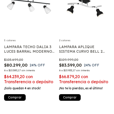
5 colores
2 colores
LAMPARA TECHO DALIA 3
LAMPARA APLIQUE
LUCES BARRAL MODERNO
SISTEMA CURVO BELL 2
TULIPA VIDRIO APTO E27
LUCES SPOT MOVIL APTO
$105.699,00
$109.999,00
LED E27
$80.299,00
$83.599,00
24
% OFF
24
% OFF
6
x
$13.383,17
sin interés
6
x
$13.933,17
sin interés
$64.239,20
con
$66.879,20
con
Transferencia o depósito
Transferencia o depósito
¡Solo quedan
4
en stock!
¡No te lo pierdas, es el último!
Comprar
Comprar