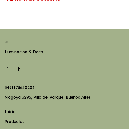
Iluminacion & Deco
5491173650203
Nogoya 3295, Villa del Parque, Buenos Aires
Inicio
Productos