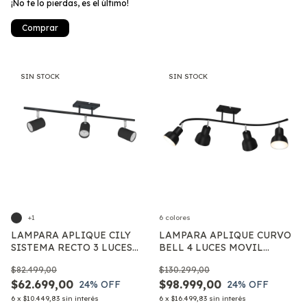
¡No te lo pierdas, es el último!
Comprar
SIN STOCK
SIN STOCK
+1
6 colores
LAMPARA APLIQUE CILY
LAMPARA APLIQUE CURVO
SISTEMA RECTO 3 LUCES
BELL 4 LUCES MOVIL
LIVING MODERNO LED
MODERNO LED E27
$82.499,00
$130.299,00
CILINDRO GU10
$62.699,00
$98.999,00
24
% OFF
24
% OFF
6
x
$10.449,83
sin interés
6
x
$16.499,83
sin interés