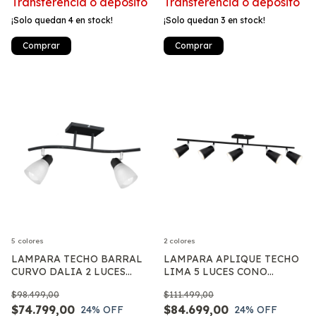
Transferencia o depósito
Transferencia o depósito
¡Solo quedan
4
en stock!
¡Solo quedan
3
en stock!
Comprar
Comprar
5 colores
2 colores
LAMPARA TECHO BARRAL
LAMPARA APLIQUE TECHO
CURVO DALIA 2 LUCES
LIMA 5 LUCES CONO
TULIPA VIDRIO MOVIL
MOVIL 7CM APTO LED E27
$98.499,00
$111.499,00
APTO E27
$74.799,00
$84.699,00
24
% OFF
24
% OFF