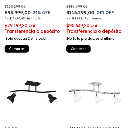
LED GU10
LUCES SPOT MOVIL APTO
$130.299,00
$149.099,00
LED E27
$98.999,00
$113.299,00
24
% OFF
24
% OFF
6
x
$16.499,83
sin interés
6
x
$18.883,17
sin interés
$79.199,20
con
$90.639,20
con
Transferencia o depósito
Transferencia o depósito
¡Solo quedan
2
en stock!
¡No te lo pierdas, es el último!
Comprar
Comprar
6 colores