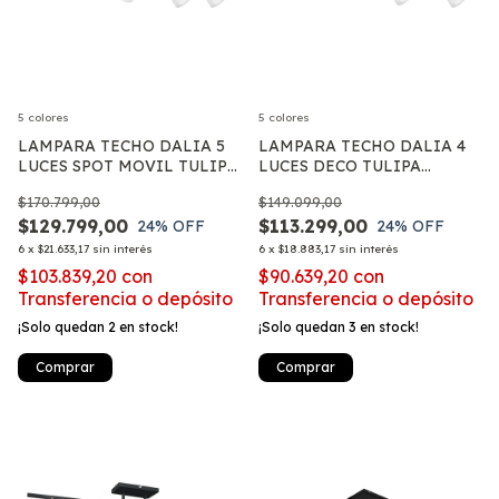
5 colores
5 colores
LAMPARA TECHO DALIA 5
LAMPARA TECHO DALIA 4
LUCES SPOT MOVIL TULIPA
LUCES DECO TULIPA
VIDRIO LIVING APTO E27
VIDRIO BARRAL CURVO
$170.799,00
$149.099,00
APTO E27
$129.799,00
$113.299,00
24
% OFF
24
% OFF
6
x
$21.633,17
sin interés
6
x
$18.883,17
sin interés
$103.839,20
con
$90.639,20
con
Transferencia o depósito
Transferencia o depósito
¡Solo quedan
2
en stock!
¡Solo quedan
3
en stock!
Comprar
Comprar