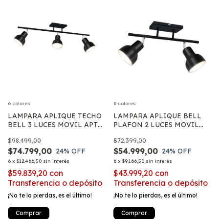
6 colores
6 colores
LAMPARA APLIQUE TECHO
LAMPARA APLIQUE BELL
BELL 3 LUCES MOVIL APTO
PLAFON 2 LUCES MOVIL
LED E27
APTO LED E27
$98.499,00
$72.399,00
$74.799,00
$54.999,00
24
% OFF
24
% OFF
6
x
$12.466,50
sin interés
6
x
$9.166,50
sin interés
$59.839,20
con
$43.999,20
con
Transferencia o depósito
Transferencia o depósito
¡No te lo pierdas, es el último!
¡No te lo pierdas, es el último!
Comprar
Comprar