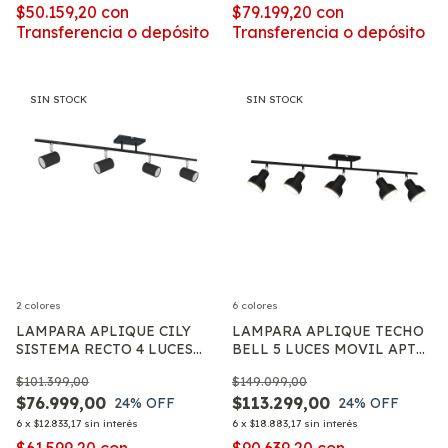
$50.159,20
con
$79.199,20
con
Transferencia o depósito
Transferencia o depósito
SIN STOCK
SIN STOCK
2 colores
6 colores
LAMPARA APLIQUE CILY
LAMPARA APLIQUE TECHO
SISTEMA RECTO 4 LUCES
BELL 5 LUCES MOVIL APTO
LIVING MODERNO LED
LED E27
$101.399,00
$149.099,00
CILINDRO GU10
$76.999,00
$113.299,00
24
% OFF
24
% OFF
6
x
$12.833,17
sin interés
6
x
$18.883,17
sin interés
$61.599,20
con
$90.639,20
con