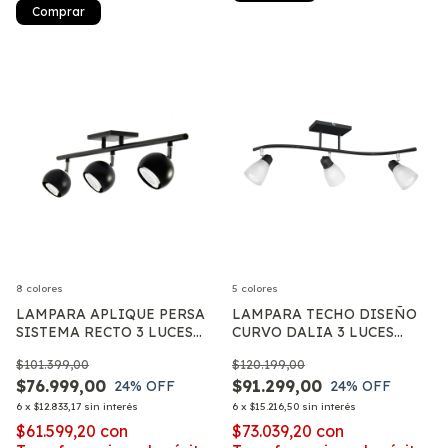
Comprar
8 colores
5 colores
LAMPARA APLIQUE PERSA
LAMPARA TECHO DISEÑO
SISTEMA RECTO 3 LUCES
CURVO DALIA 3 LUCES
LED GU10
TULIPA VIDRIO MODERNO
$101.399,00
$120.199,00
APTO E27
$76.999,00
$91.299,00
24
% OFF
24
% OFF
6
x
$12.833,17
sin interés
6
x
$15.216,50
sin interés
$61.599,20
con
$73.039,20
con