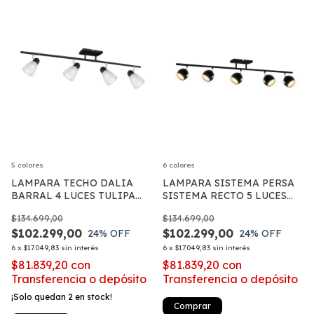
5 colores
6 colores
LAMPARA TECHO DALIA
LAMPARA SISTEMA PERSA
BARRAL 4 LUCES TULIPA
SISTEMA RECTO 5 LUCES
VIDRIO DIRECCIONABLE
LED GU10
$134.699,00
$134.699,00
E27
$102.299,00
$102.299,00
24
% OFF
24
% OFF
6
x
$17.049,83
sin interés
6
x
$17.049,83
sin interés
$81.839,20
con
$81.839,20
con
Transferencia o depósito
Transferencia o depósito
¡Solo quedan
2
en stock!
Comprar