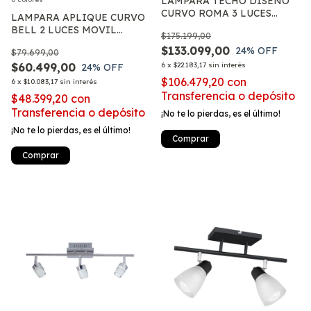
LAMPARA TECHO DISEÑO
CURVO ROMA 3 LUCES
LAMPARA APLIQUE CURVO
TULIPA VIDRIO MODERNO
BELL 2 LUCES MOVIL
$175.199,00
APTO G9
MODERNO APTO LED E27
$133.099,00
24
% OFF
$79.699,00
$60.499,00
6
x
$22.183,17
sin interés
24
% OFF
$106.479,20
con
6
x
$10.083,17
sin interés
Transferencia o depósito
$48.399,20
con
Transferencia o depósito
¡No te lo pierdas, es el último!
¡No te lo pierdas, es el último!
Comprar