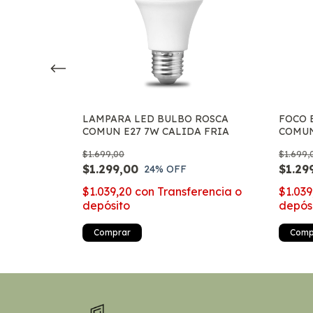
 SMART 9W
LAMPARA LED BULBO ROSCA
FOCO 
UZ RGB E27
COMUN E27 7W CALIDA FRIA
COMUN
$1.699,00
$1.699,
$1.299,00
$1.29
24
% OFF
$1.039,20
con
Transferencia o
$1.03
ferencia o
depósito
depós
Comprar
Comp