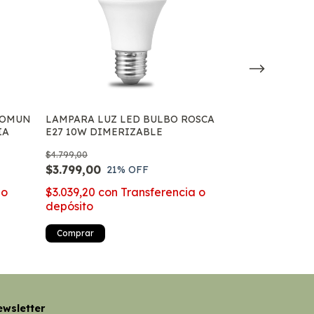
COMUN
LAMPARA LUZ LED BULBO ROSCA
LAMPARA LED
IA
E27 10W DIMERIZABLE
FOCO INTELI
RGB 220V
$4.799,00
$19.799,00
$3.799,00
$15.799,00
21
% OFF
3
x
$5.266,33
sin int
 o
$3.039,20
con
Transferencia o
$12.639,20
co
depósito
depósito
Comprar
Comprar
wsletter