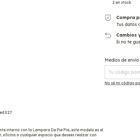
2
en stock
Compra p
Tus datos 
Cambios y
Si no te gu
Entregas para el C
Medios de envío
No sé mi código po
Led E27
e interno con la Lampara De Pie Pia, este modelo es el
 oficina o cualquier espacio que desees realzar con