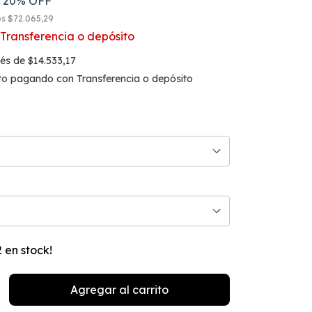
20
% OFF
os
$72.065,29
Transferencia o depósito
rés de
$14.533,17
to
pagando con Transferencia o depósito
2
en stock!