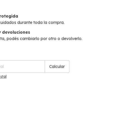
rotegida
cuidados durante toda la compra.
 devoluciones
sta, podés cambiarlo por otro o devolverlo.
Cambiar CP
P:
Calcular
stal