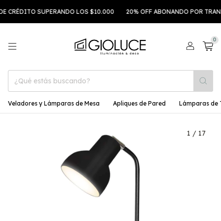
 CRÉDITO SUPERANDO LOS $10.000
20% OFF ABONANDO POR TRANSF
0
Veladores y Lámparas de Mesa
Apliques de Pared
Lámparas de 
1
/
17