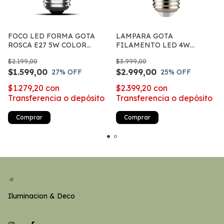
FOCO LED FORMA GOTA
LAMPARA GOTA
ROSCA E27 5W COLOR
FILAMENTO LED 4W
BLANCO 220V
DIMERIZABLE ROSCA E27
$2.199,00
$3.999,00
APTO GUIRNALDA
$1.599,00
$2.999,00
27
% OFF
25
% OFF
$1.279,20
con
$2.399,20
con
Transferencia o depósito
Transferencia o depósito
Comprar
Comprar
Iluminacion & Deco