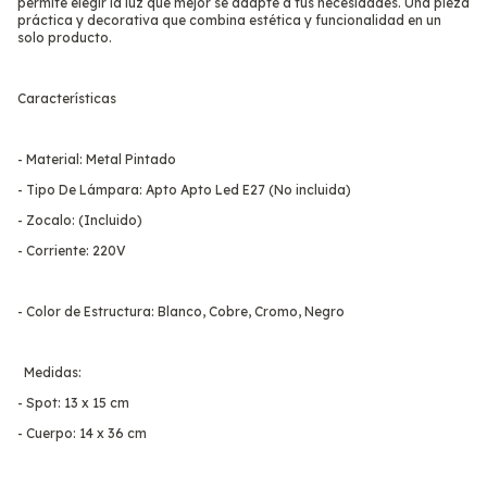
permite elegir la luz que mejor se adapte a tus necesidades. Una pieza
práctica y decorativa que combina estética y funcionalidad en un
solo producto.
Características
- Material: Metal Pintado
- Tipo De Lámpara: Apto Apto Led E27 (No incluida)
- Zocalo: (Incluido)
- Corriente: 220V
- Color de Estructura: Blanco, Cobre, Cromo, Negro
Medidas:
- Spot: 13 x 15 cm
- Cuerpo: 14 x 36 cm