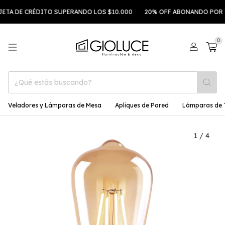
DE CRÉDITO SUPERANDO LOS $10.000
20% OFF ABONANDO POR TRAN
0
Veladores y Lámparas de Mesa
Apliques de Pared
Lámparas de 
1
/
4