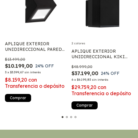
APLIQUE EXTERIOR
2 colores
UNIDIRECCIONAL PARED
APLIQUE EXTERIOR
LUZ LED G9
UNIDIRECCIONAL KIKI
$13.499,00
K1001 1 LUZ MODERNA
$10.199,00
24
% OFF
$48.999,00
APTO GU10 MARKAS
3
x
$3.399,67
sin interés
$37.199,00
24
% OFF
$8.159,20
con
6
x
$6.199,83
sin interés
Transferencia o depósito
$29.759,20
con
Transferencia o depósito
Comprar
Comprar