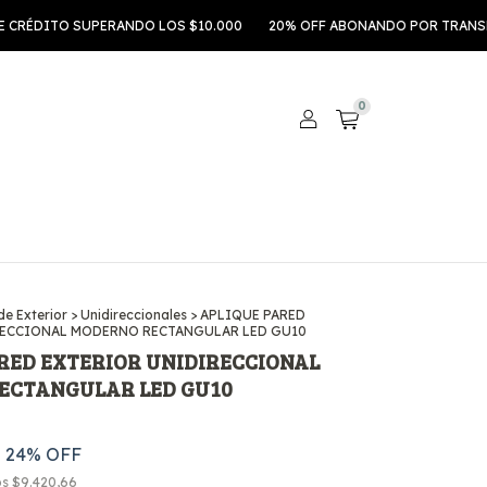
RÉDITO SUPERANDO LOS $10.000
20% OFF ABONANDO POR TRANSFERE
0
e Exterior
>
Unidireccionales
>
APLIQUE PARED
RECCIONAL MODERNO RECTANGULAR LED GU10
RED EXTERIOR UNIDIRECCIONAL
ECTANGULAR LED GU10
24
% OFF
os
$9.420,66