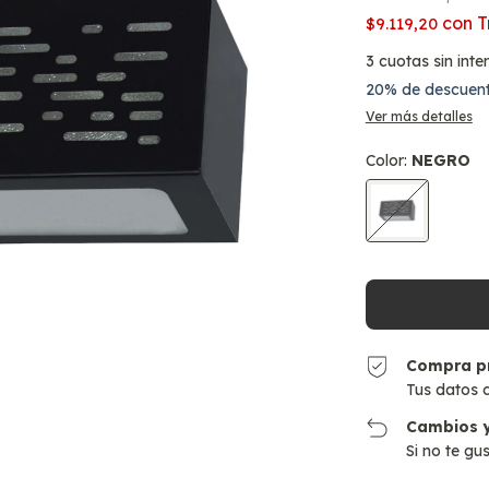
con
T
$9.119,20
3
cuotas sin inte
20% de descuen
Ver más detalles
Color:
NEGRO
Compra p
Tus datos 
Cambios y
Si no te gu