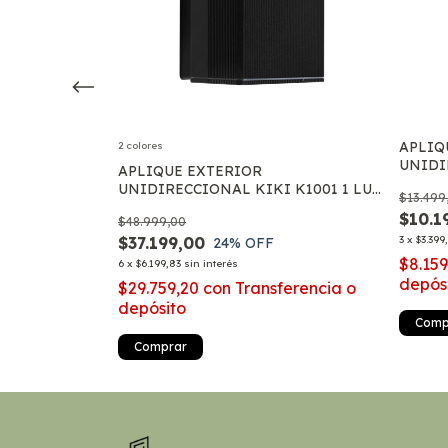
RIOR
APLIQ
2 colores
O LED GU10
UNIDI
APLIQUE EXTERIOR
G9
UNIDIRECCIONAL KIKI K1001 1 LUZ
$13.499
MODERNA APTO GU10 MARKAS
$10.1
$48.999,00
$37.199,00
3
x
$3.399
24
% OFF
erencia o
$8.15
6
x
$6.199,83
sin interés
depós
$29.759,20
con
Transferencia o
depósito
Comp
Comprar