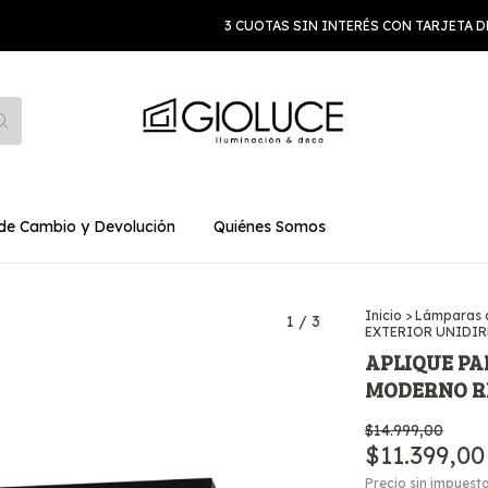
3 CUOTAS SIN INTERÉS CON TARJETA DE C
 de Cambio y Devolución
Quiénes Somos
Inicio
>
Lámparas d
1
/
3
EXTERIOR UNIDI
APLIQUE PA
MODERNO R
$14.999,00
$11.399,00
Precio sin impuest