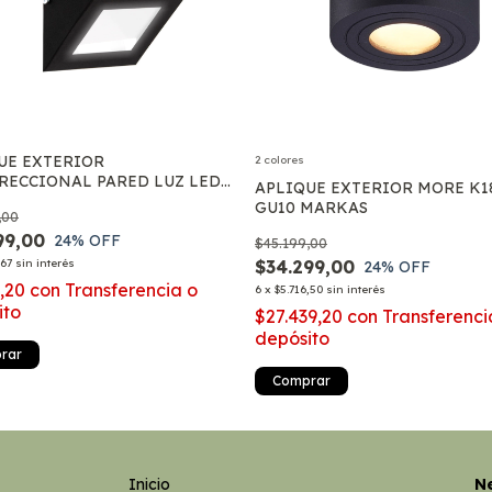
UE EXTERIOR
2 colores
RECCIONAL PARED LUZ LED
APLIQUE EXTERIOR MORE K1
GU10 MARKAS
,00
99,00
24
% OFF
$45.199,00
,67
sin interés
$34.299,00
24
% OFF
9,20
con
Transferencia o
6
x
$5.716,50
sin interés
ito
$27.439,20
con
Transferenci
depósito
rar
Comprar
Inicio
Ne