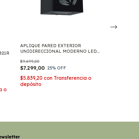
APLIQUE PARED EXTERIOR
APLIQUE PAR
UNIDIRECCIONAL MODERNO LED
UNIDIRECCIO
821R
GU10
LED GU10
$9.699,00
$16.999,00
$7.299,00
$12.899,00
25
% OFF
3
x
$4.299,67
sin int
$5.839,20
con
Transferencia o
$10.319,20
co
depósito
depósito
a o
wsletter